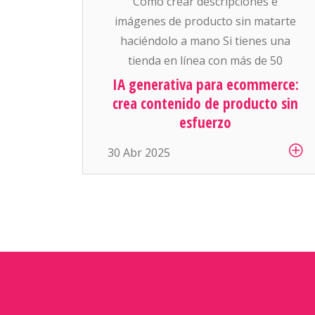
Cómo crear descripciones e
imágenes de producto sin matarte
haciéndolo a mano Si tienes una
tienda en línea con más de 50
productos, sabes que una de las
IA generativa para ecommerce:
tareas más pesadas (y aburridas) es:
crea contenido de producto sin
escribir descripciones atractivas y
esfuerzo
conseguir buenas fotos para cada
30 Abr 2025
artículo. Y si manejas cientos o miles
de productos… es simplemente
inhumano […]