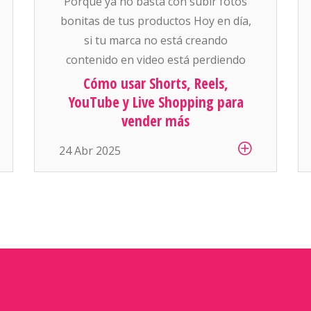
Porque ya no basta con subir fotos
bonitas de tus productos Hoy en día,
si tu marca no está creando
contenido en video está perdiendo
ventas. Las plataformas como
Cómo usar Shorts, Reels,
YouTube, Instagram, Facebook y
YouTube y Live Shopping para
TikTok están empujando con todo el
vender más
contenido corto, vertical, y que se
24 Abr 2025
consume rápido. Y para el
ecommerce, esto se ha convertido
[…]