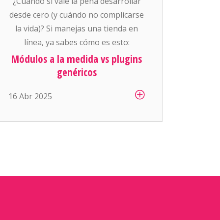
¿Cuándo sí vale la pena desarrollar
desde cero (y cuándo no complicarse
la vida)? Si manejas una tienda en
línea, ya sabes cómo es esto:
siempre se necesita “algo más”. Que
Módulos a la medida vs plugins
si ahora queremos mostrar precios
genéricos
diferentes por cliente, que si el área
16 Abr 2025
de logística necesita generar sus
propias guías de envío, que si
contabilidad […]