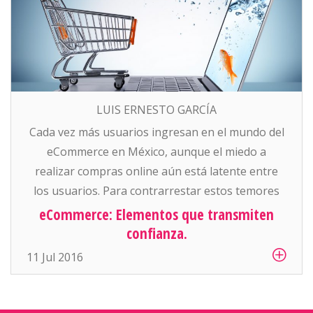
LUIS ERNESTO GARCÍA
Cada vez más usuarios ingresan en el mundo del
eCommerce en México, aunque el miedo a
realizar compras online aún está latente entre
los usuarios. Para contrarrestar estos temores
es indispensable que nuestro eCommerce cuente
eCommerce: Elementos que transmiten
con una serie de mecanismos, de tal forma que
confianza.
respalde la seguridad de los consumidores
11 Jul 2016
online; estos son algunos de […]