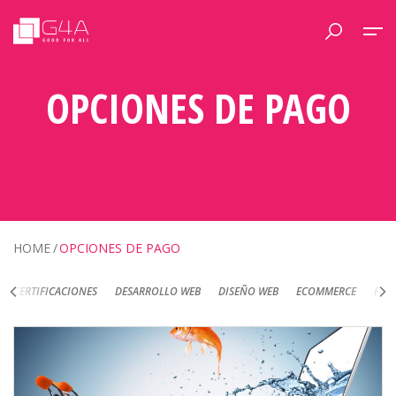
OPCIONES DE PAGO
HOME
OPCIONES DE PAGO
S
DESARROLLO WEB
DISEÑO WEB
ECOMMERCE
FOTOGRAFÍA DE PRODU