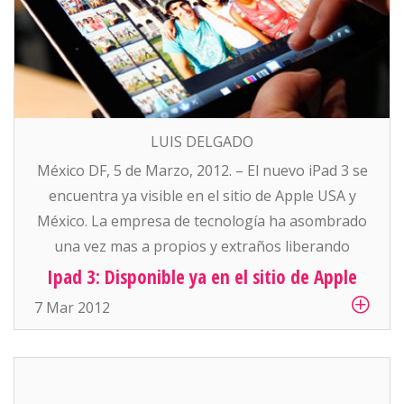
LUIS DELGADO
México DF, 5 de Marzo, 2012. – El nuevo iPad 3 se
encuentra ya visible en el sitio de Apple USA y
México. La empresa de tecnología ha asombrado
una vez mas a propios y extraños liberando
prematuramente a la fecha pronosticada (del 7
Ipad 3: Disponible ya en el sitio de Apple
de Marzo) el nuevo dispositivo movil de tercera
7 Mar 2012
generación. En su […]