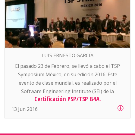
LUIS ERNESTO GARCÍA
El pasado 23 de Febrero, se llevó a cabo el TSP
Symposium México, en su edición 2016. Este
evento de clase mundial, es realizado por el
Software Engineering Institute (SEI) de la
Certificación PSP/TSP G4A.
Universidad de Carnegie Mellon en Estados
Unidos de América, busca abarcar una amplia
13 Jun 2016
gama de prácticas que mejoren el rendimiento de
los proyectos […]