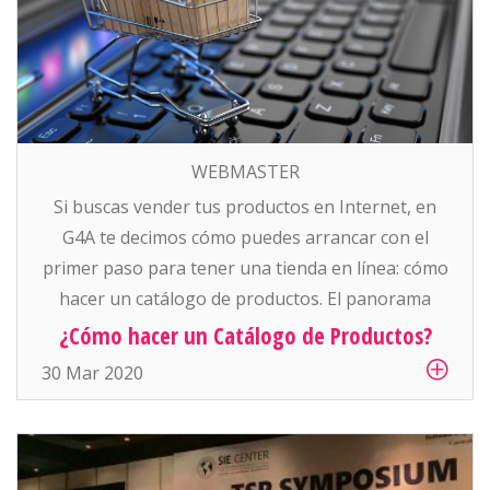
WEBMASTER
Si buscas vender tus productos en Internet, en
G4A te decimos cómo puedes arrancar con el
primer paso para tener una tienda en línea: cómo
hacer un catálogo de productos. El panorama
nacional e internacional ha llevado a muchos
¿Cómo hacer un Catálogo de Productos?
negocios y empresas a digitalizarse, por buscar
30 Mar 2020
más oportunidades de venta y, ahora cada vez
más, […]