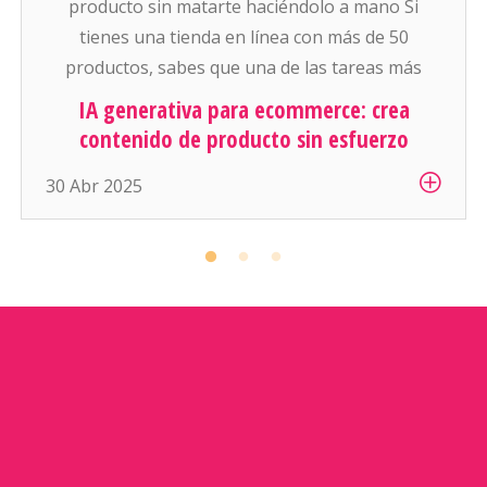
producto sin matarte haciéndolo a mano Si
tienes una tienda en línea con más de 50
productos, sabes que una de las tareas más
pesadas (y aburridas) es: escribir descripciones
IA generativa para ecommerce: crea
atractivas y conseguir buenas fotos para cada
contenido de producto sin esfuerzo
artículo. Y si manejas cientos o miles de
30 Abr 2025
productos… es simplemente inhumano […]