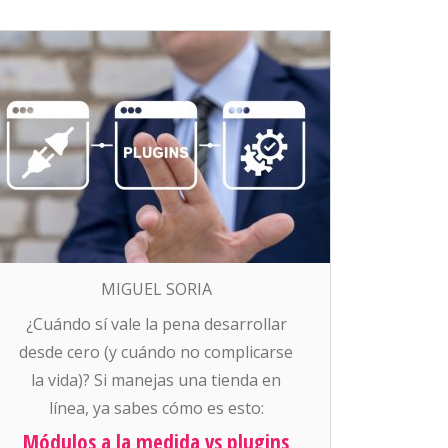
MIGUEL SORIA
¿Cuándo sí vale la pena desarrollar
desde cero (y cuándo no complicarse
la vida)? Si manejas una tienda en
línea, ya sabes cómo es esto:
siempre se necesita “algo más”. Que
Módulos a la medida vs plugins