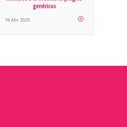
si ahora queremos mostrar precios
genéricos
diferentes por cliente, que si el área
16 Abr 2025
de logística necesita generar sus
propias guías de envío, que si
contabilidad […]