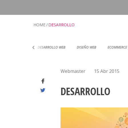
HOME
DESARROLLO
RTIFICACIONES
DESARROLLO WEB
DISEÑO WEB
ECOMMERCE
Webmaster
15 Abr 2015
DESARROLLO