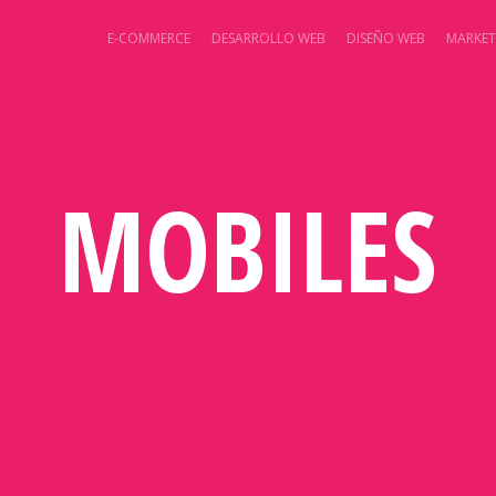
E-COMMERCE
DESARROLLO WEB
DISEÑO WEB
MARKET
MOBILES