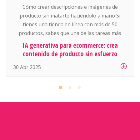
Cómo crear descripciones e imágenes de
producto sin matarte haciéndolo a mano Si
tienes una tienda en línea con más de 50
productos, sabes que una de las tareas más
pesadas (y aburridas) es: escribir descripciones
IA generativa para ecommerce: crea
atractivas y conseguir buenas fotos para cada
contenido de producto sin esfuerzo
artículo. Y si manejas cientos o miles de
30 Abr 2025
productos… es simplemente inhumano […]