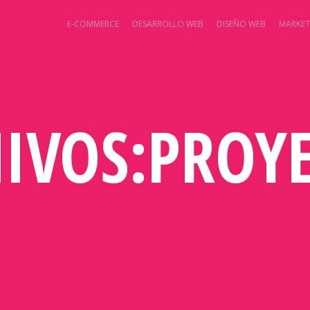
E-COMMERCE
DESARROLLO WEB
DISEÑO WEB
MARKET
IVOS:
PROY