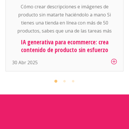
Cómo crear descripciones e imágenes de
producto sin matarte haciéndolo a mano Si
tienes una tienda en línea con más de 50
productos, sabes que una de las tareas más
pesadas (y aburridas) es: escribir descripciones
IA generativa para ecommerce: crea
atractivas y conseguir buenas fotos para cada
contenido de producto sin esfuerzo
artículo. Y si manejas cientos o miles de
30 Abr 2025
productos… es simplemente inhumano […]