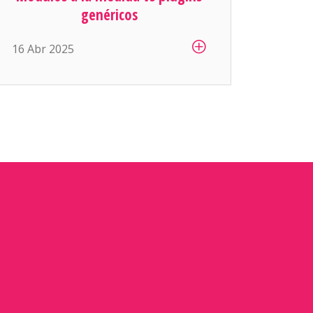
si ahora queremos mostrar precios
genéricos
diferentes por cliente, que si el área
16 Abr 2025
de logística necesita generar sus
propias guías de envío, que si
contabilidad […]