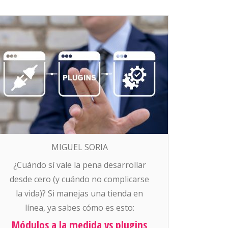
MIGUEL SORIA
¿Cuándo sí vale la pena desarrollar
desde cero (y cuándo no complicarse
la vida)? Si manejas una tienda en
línea, ya sabes cómo es esto:
siempre se necesita “algo más”. Que
Módulos a la medida vs plugins