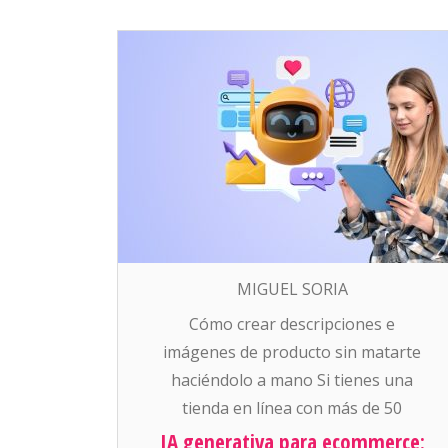
MIGUEL SORIA
Cómo crear descripciones e
imágenes de producto sin matarte
haciéndolo a mano Si tienes una
tienda en línea con más de 50
productos, sabes que una de las
IA generativa para ecommerce: