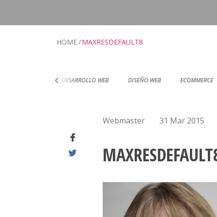
HOME
MAXRESDEFAULT8
RTIFICACIONES
DESARROLLO WEB
DISEÑO WEB
ECOMMERCE
Webmaster
31 Mar 2015
MAXRESDEFAULT