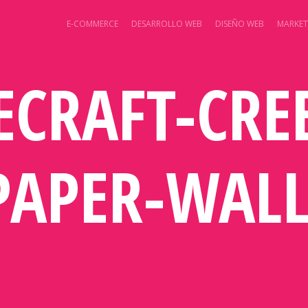
E-COMMERCE
DESARROLLO WEB
DISEÑO WEB
MARKET
CRAFT-CRE
PAPER-WALL