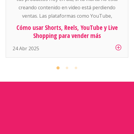
creando contenido en video está perdiendo
ventas. Las plataformas como YouTube,
Instagram, Facebook y TikTok están empujando
Cómo usar Shorts, Reels, YouTube y Live
con todo el contenido corto, vertical, y que se
Shopping para vender más
consume rápido. Y para el ecommerce, esto se
24 Abr 2025
ha convertido […]