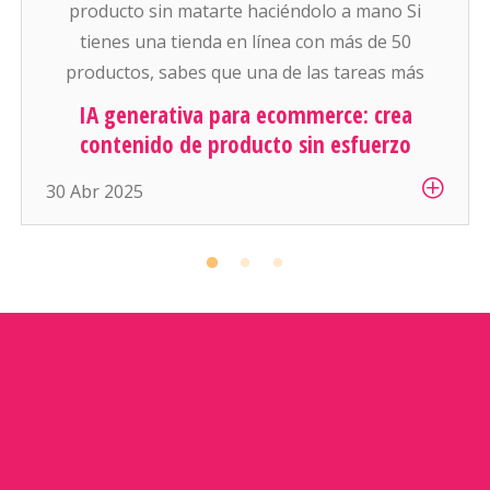
producto sin matarte haciéndolo a mano Si
tienes una tienda en línea con más de 50
productos, sabes que una de las tareas más
pesadas (y aburridas) es: escribir descripciones
IA generativa para ecommerce: crea
atractivas y conseguir buenas fotos para cada
contenido de producto sin esfuerzo
artículo. Y si manejas cientos o miles de
30 Abr 2025
productos… es simplemente inhumano […]