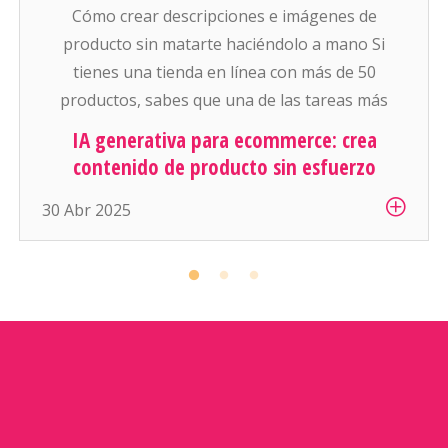
Cómo crear descripciones e imágenes de
producto sin matarte haciéndolo a mano Si
tienes una tienda en línea con más de 50
productos, sabes que una de las tareas más
pesadas (y aburridas) es: escribir descripciones
IA generativa para ecommerce: crea
atractivas y conseguir buenas fotos para cada
contenido de producto sin esfuerzo
artículo. Y si manejas cientos o miles de
30 Abr 2025
productos… es simplemente inhumano […]