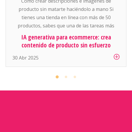
Cómo crear descripciones e imágenes de
producto sin matarte haciéndolo a mano Si
tienes una tienda en línea con más de 50
productos, sabes que una de las tareas más
pesadas (y aburridas) es: escribir descripciones
IA generativa para ecommerce: crea
atractivas y conseguir buenas fotos para cada
contenido de producto sin esfuerzo
artículo. Y si manejas cientos o miles de
30 Abr 2025
productos… es simplemente inhumano […]