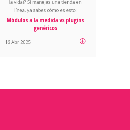
la vida)? Si manejas una tienda en
línea, ya sabes cómo es esto:
siempre se necesita “algo más”. Que
Módulos a la medida vs plugins
si ahora queremos mostrar precios
genéricos
diferentes por cliente, que si el área
16 Abr 2025
de logística necesita generar sus
propias guías de envío, que si
contabilidad […]