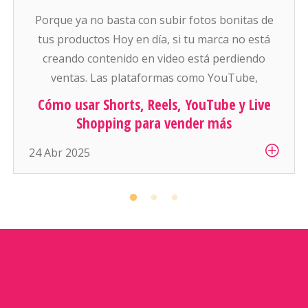
Porque ya no basta con subir fotos bonitas de
tus productos Hoy en día, si tu marca no está
creando contenido en video está perdiendo
ventas. Las plataformas como YouTube,
Instagram, Facebook y TikTok están empujando
Cómo usar Shorts, Reels, YouTube y Live
con todo el contenido corto, vertical, y que se
Shopping para vender más
consume rápido. Y para el ecommerce, esto se
24 Abr 2025
ha convertido […]