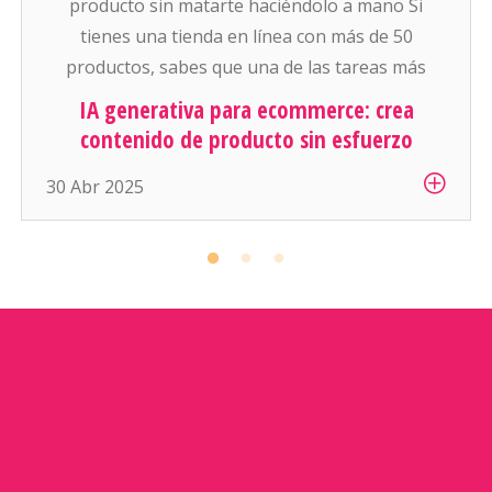
producto sin matarte haciéndolo a mano Si
tienes una tienda en línea con más de 50
productos, sabes que una de las tareas más
pesadas (y aburridas) es: escribir descripciones
IA generativa para ecommerce: crea
atractivas y conseguir buenas fotos para cada
contenido de producto sin esfuerzo
artículo. Y si manejas cientos o miles de
30 Abr 2025
productos… es simplemente inhumano […]