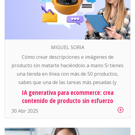
MIGUEL SORIA
Cómo crear descripciones e imágenes de
producto sin matarte haciéndolo a mano Si tienes
una tienda en línea con más de 50 productos,
sabes que una de las tareas más pesadas (y
aburridas) es: escribir descripciones atractivas y
IA generativa para ecommerce: crea
conseguir buenas fotos para cada artículo. Y si
contenido de producto sin esfuerzo
manejas cientos o miles de productos… es
30 Abr 2025
simplemente inhumano […]