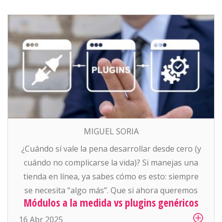
MIGUEL SORIA
¿Cuándo sí vale la pena desarrollar desde cero (y
cuándo no complicarse la vida)? Si manejas una
tienda en línea, ya sabes cómo es esto: siempre
se necesita “algo más”. Que si ahora queremos
Módulos a la medida vs plugins genéricos
mostrar precios diferentes por cliente, que si el
área de logística necesita generar sus propias
16 Abr 2025