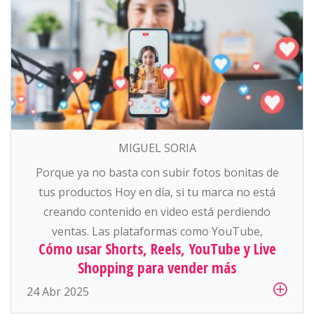
MIGUEL SORIA
Porque ya no basta con subir fotos bonitas de
tus productos Hoy en día, si tu marca no está
creando contenido en video está perdiendo
ventas. Las plataformas como YouTube,
Cómo usar Shorts, Reels, YouTube y Live
Instagram, Facebook y TikTok están empujando
Shopping para vender más
con todo el contenido corto, vertical, y que se
consume rápido. Y para el ecommerce, esto se ha
24 Abr 2025
convertido […]