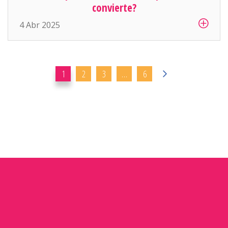
convierte?
el carrito de compras. En muchos ecommerce, el
carrito es la parte más descuidada del sitio,
4 Abr 2025
cuando en realidad es la zona más crítica: […]
1
2
3
…
6