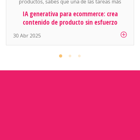
productos, sabes que una de las tareas más
pesadas (y aburridas) es: escribir descripciones
IA generativa para ecommerce: crea
atractivas y conseguir buenas fotos para cada
contenido de producto sin esfuerzo
artículo. Y si manejas cientos o miles de
30 Abr 2025
productos… es simplemente inhumano […]