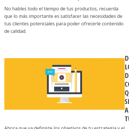
No hables todo el tiempo de tus productos, recuerda
que lo más importante es satisfacer las necesidades de
tus clientes potenciales para poder ofrecerle contenido
de calidad.
D
L
D
C
Q
S
A
T
Ahora que ya definiste los objetivos de tu estrategia y el