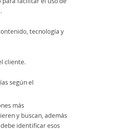
ara facilitar el uso de
.
contenido, tecnología y
l cliente.
as según el
iones más
uieren y buscan, además
 debe identificar esos